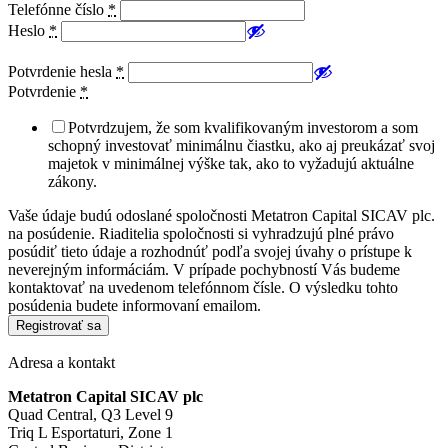
Telefónne číslo
*
Heslo
*
Potvrdenie hesla
*
Potvrdenie
*
Potvrdzujem, že som kvalifikovaným investorom a som
schopný investovať minimálnu čiastku, ako aj preukázať svoj
majetok v minimálnej výške tak, ako to vyžadujú aktuálne
zákony.
Vaše údaje budú odoslané spoločnosti Metatron Capital SICAV plc.
na posúdenie. Riaditelia spoločnosti si vyhradzujú plné právo
posúdiť tieto údaje a rozhodnúť podľa svojej úvahy o prístupe k
neverejným informáciám. V prípade pochybností Vás budeme
kontaktovať na uvedenom telefónnom čísle. O výsledku tohto
posúdenia budete informovaní emailom.
Registrovať sa
Adresa a kontakt
Metatron Capital
SICAV
plc
Quad Central, Q3 Level 9
Triq L Esportaturi, Zone 1