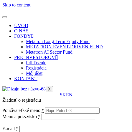
Skip to content
ÚVOD
O NÁS
FONDY
Metatron Long-Term Equity Fund
METATRON EVENT-DRIVEN FUND
Metatron AI Sector Fund
PRE INVESTOROV
Prihlásenie
Registrácia
Môj účet
KONTAKT
X
SK
EN
Žiadosť o registráciu
Používateľské meno
*
Meno a priezvisko
*
E-mail
*